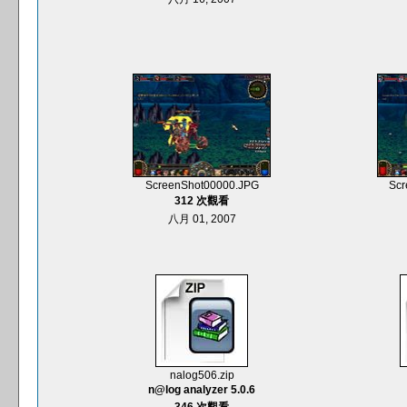
ScreenShot00000.JPG
Scr
312 次觀看
八月 01, 2007
nalog506.zip
n@log analyzer 5.0.6