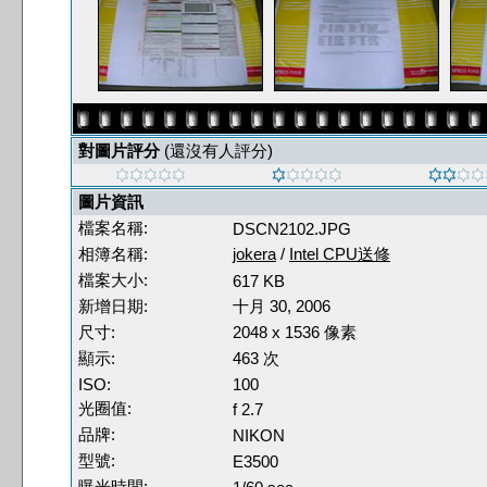
對圖片評分
(還沒有人評分)
圖片資訊
檔案名稱:
DSCN2102.JPG
相簿名稱:
jokera
/
Intel CPU送修
檔案大小:
617 KB
新增日期:
十月 30, 2006
尺寸:
2048 x 1536 像素
顯示:
463 次
ISO:
100
光圈值:
f 2.7
品牌:
NIKON
型號:
E3500
曝光時間: