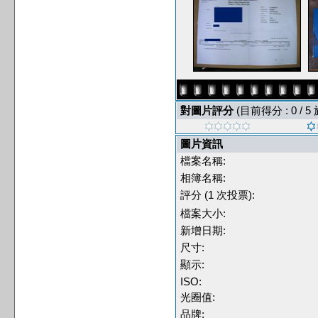
對圖片評分
(目前得分 : 0 / 5
圖片資訊
檔案名稱:
相簿名稱:
評分 (1 次投票):
檔案大小:
新增日期:
尺寸:
顯示:
ISO:
光圈值:
品牌: