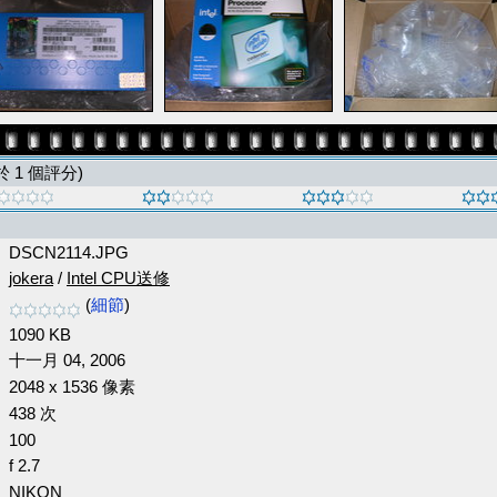
 於 1 個評分)
DSCN2114.JPG
jokera
/
Intel CPU送修
(
細節
)
1090 KB
十一月 04, 2006
2048 x 1536 像素
438 次
100
f 2.7
NIKON