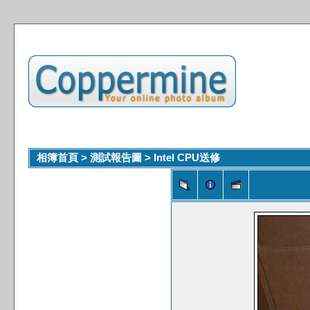
相簿首頁
>
測試報告圖
>
Intel CPU送修