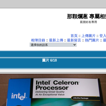
那顆爛蔥 專屬相
親朋好友專用
首頁
::
上傳圖片
::
登
相簿目錄
::
最新上傳
::
最新留言
::
熱門圖片
::
圖片 6/18