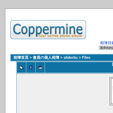
相簿目
相簿首頁
>
會員の個人相簿
>
sliderliu
>
Files