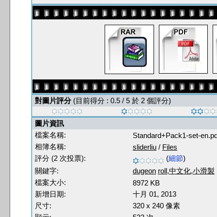
對圖片評分
(目前得分 : 0.5 / 5 於 2 個評分)
圖片資訊
檔案名稱:
Standard+Pack1-set-en.pd
相簿名稱:
sliderliu
/
Files
評分 (2 次投票):
(
細節
)
關鍵字:
dugeon
roll,中文化,小滑製
檔案大小:
8972 KB
新增日期:
十月 01, 2013
尺寸:
320 x 240 像素