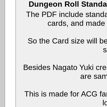
Dungeon Roll Standa
The PDF include stand
cards, and made 
So the Card size will b
s
Besides Nagato Yuki creat
are same
This is made for ACG fa
l