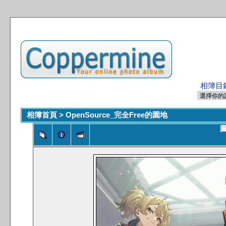
相簿目
相簿首頁
>
OpenSource_完全Free的園地
圖