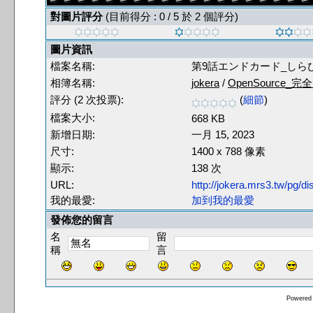
對圖片評分
(目前得分 : 0 / 5 於 2 個評分)
圖片資訊
檔案名稱:
第9話エンドカード_しらび_14
相簿名稱:
jokera
/
OpenSource_完
評分 (2 次投票):
(
細節
)
檔案大小:
668 KB
新增日期:
一月 15, 2023
尺寸:
1400 x 788 像素
顯示:
138 次
URL:
http://jokera.mrs3.tw/pg/
我的最愛:
加到我的最愛
發佈您的留言
名
留
稱
言
Powered