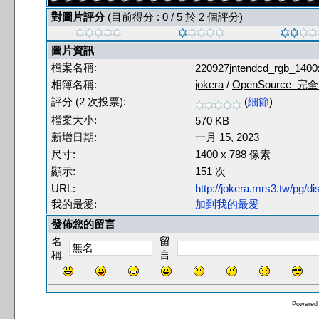
對圖片評分
(目前得分 : 0 / 5 於 2 個評分)
圖片資訊
檔案名稱:
220927jntendcd_rgb_1400
相簿名稱:
jokera
/
OpenSource_完
評分 (2 次投票):
(
細節
)
檔案大小:
570 KB
新增日期:
一月 15, 2023
尺寸:
1400 x 788 像素
顯示:
151 次
URL:
http://jokera.mrs3.tw/pg/
我的最愛:
加到我的最愛
發佈您的留言
名
留
稱
言
Powered