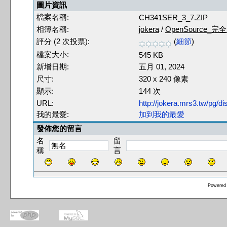
圖片資訊
檔案名稱:
CH341SER_3_7.ZIP
相簿名稱:
jokera
/
OpenSource_完
評分 (2 次投票):
(
細節
)
檔案大小:
545 KB
新增日期:
五月 01, 2024
尺寸:
320 x 240 像素
顯示:
144 次
URL:
http://jokera.mrs3.tw/pg/
我的最愛:
加到我的最愛
發佈您的留言
名
留
稱
言
Powered