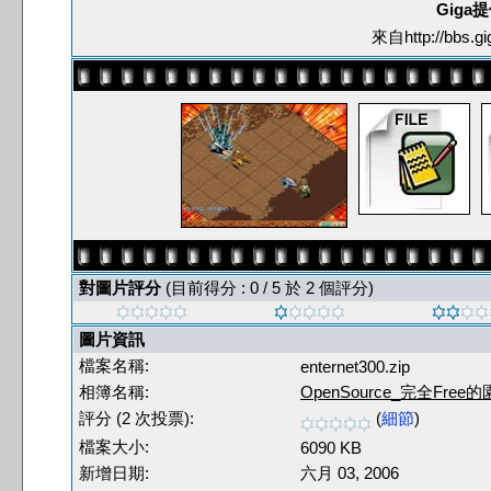
Giga
來自http://bbs.gi
對圖片評分
(目前得分 : 0 / 5 於 2 個評分)
圖片資訊
檔案名稱:
enternet300.zip
相簿名稱:
OpenSource_完全Free
評分 (2 次投票):
(
細節
)
檔案大小:
6090 KB
新增日期:
六月 03, 2006